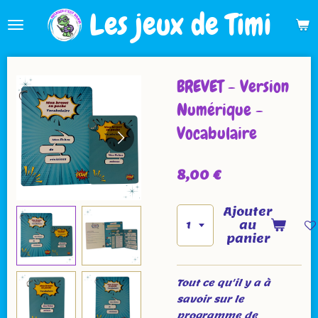
Les jeux de Timi
Passer
au
contenu
principal
BREVET - Version
Numérique -
Vocabulaire
8,00 €
Ajouter
au
panier
Tout ce qu'il y a à
savoir sur le
programme de