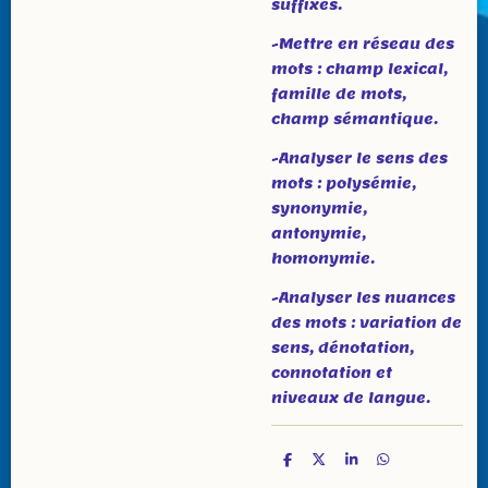
suffixes.
-Mettre en réseau des
mots : champ lexical,
famille de mots,
champ sémantique.
-Analyser le sens des
mots : polysémie,
synonymie,
antonymie,
homonymie.
-Analyser les nuances
des mots : variation de
sens, dénotation,
connotation et
niveaux de langue.
P
P
P
P
a
a
a
a