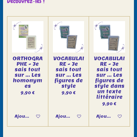
Découvrez-les !
ORTHOGRA
VOCABULAI
VOCABULAI
PHE - Je
RE - Je
RE - Je
sais tout
sais tout
sais tout
sur ... Les
sur ... Les
sur ... Les
homonym
figures de
figures de
es
style
style dans
un texte
9,90 €
9,90 €
littéraire
9,90 €
Ajouter au panier
Ajouter au panier
Ajouter au panie