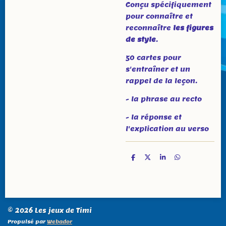
Conçu spécifiquement
pour connaître et
reconnaître
les figures
de style
.
50 cartes pour
s'entraîner et un
rappel de la leçon.
- la phrase au recto
- la réponse et
l'explication au verso
P
P
P
P
a
a
a
a
r
r
r
r
t
t
t
t
a
a
a
a
g
g
g
g
e
e
e
e
r
r
r
r
© 2026 Les jeux de Timi
Propulsé par
Webador