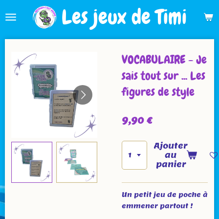
Les jeux de Timi
Passer
au
contenu
principal
VOCABULAIRE - Je
sais tout sur ... Les
figures de style
9,90 €
Ajouter
au
panier
Un petit jeu de poche à
emmener partout !