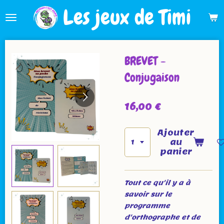
Les jeux de Timi
Passer
au
contenu
principal
BREVET -
Conjugaison
16,00 €
Ajouter
au
panier
Tout ce qu'il y a à
savoir sur le
programme
d'orthographe et de