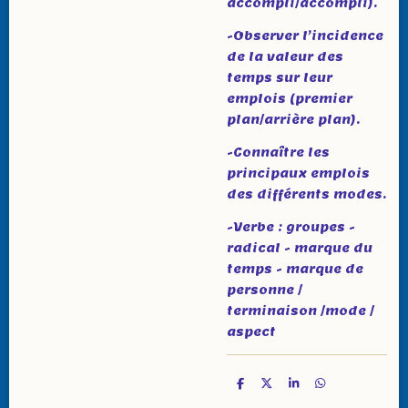
accompli/accompli).
-Observer l’incidence
de la valeur des
temps sur leur
emplois (premier
plan/arrière plan).
-Connaître les
principaux emplois
des différents modes.
-Verbe : groupes -
radical - marque du
temps - marque de
personne /
terminaison /mode /
aspect
P
P
P
P
a
a
a
a