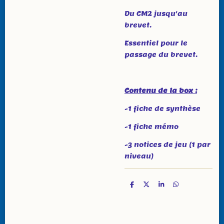
Du CM2 jusqu'au
brevet.
Essentiel pour le
passage du brevet.
Contenu de la box :
-1 fiche de synthèse
-1 fiche mémo
-3 notices de jeu (1 par
niveau)
P
P
P
P
a
a
a
a
r
r
r
r
t
t
t
t
a
a
a
a
g
g
g
g